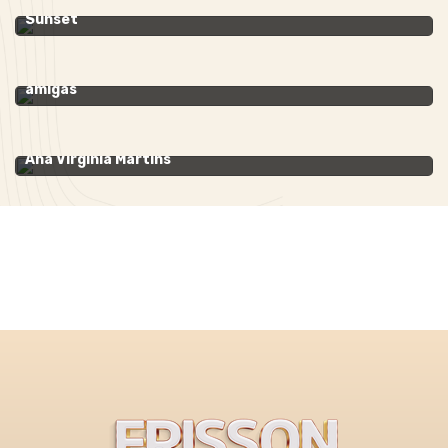
Construtora Colmeia e Ard Grupo promovem o One
Sunset
FOLHINHA
- 01 de setembro de 2021
Ana Virgínia Martins ganha os parabéns de turma de
amigas
BIRTHDAY
- 26 de agosto de 2020
Ana Vládia Sales recebe em torno da aniversariante
Ana Virgínia Martins