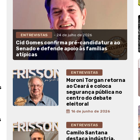
ENTREVISTAS
- 24 de julho de 2026
Cid Gomes confirma pré-candidatura ao
Senado e defende apoio às famílias
atípicas
ENTREVISTAS
Moroni Torgan retorna
ao Ceará e coloca
s
segurança pública no
centro do debate
eleitoral
16 de junho de 2026
s
ENTREVISTAS
Camilo Santana
destaca indústria,