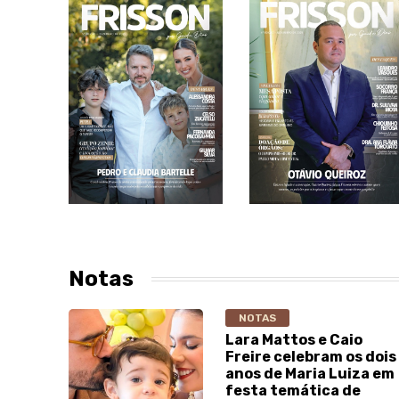
Notas
NOTAS
Lara Mattos e Caio
Freire celebram os dois
anos de Maria Luiza em
festa temática de