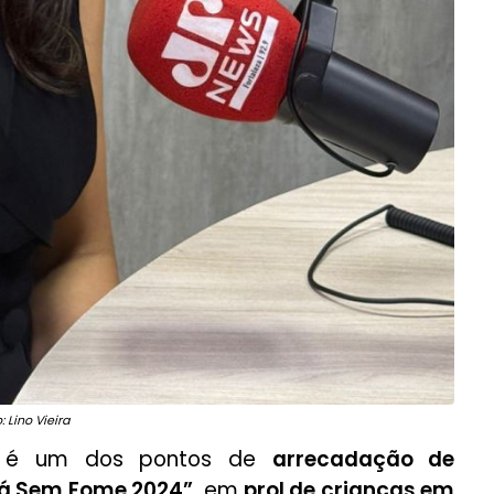
: Lino Vieira
é um dos pontos de
arrecadação de
rá Sem Fome 2024”
, em
prol de crianças em