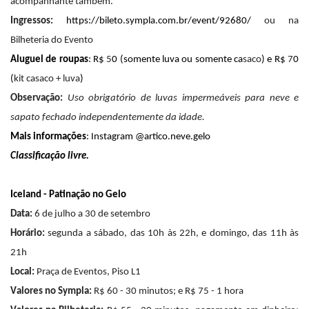
acompanhante também.
Ingressos:
https://bileto.sympla.com.br/event/92680/
ou na
Bilheteria do Evento
Aluguel de roupas
: R$
5
0 (somente luva ou somente ca
saco
) e R$
7
0
(
kit casaco + luva
)
Observação:
Uso obrigatório de luvas impermeáveis para neve e
sapato fechado independentemente da idade.
Mais informações
: Instagram @artico.neve.gelo
Classificação livre.
Iceland - Patinação no Gelo
Data:
6 de julho a 30 de setembro
Horário:
segunda a sábado, das 10h às 22h, e domingo, das 11h às
21h
Local:
Praça de Eventos, Piso L1
Valores no Sympla:
R$ 60 - 30 minutos; e R$ 75 - 1 hora