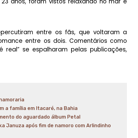
23 anos, foram vistos relaxando no mar e
percutiram entre os fãs, que voltaram a
romance entre os dois. Comentários como
 real” se espalharam pelas publicações,
 namoraria
m a família em Itacaré, na Bahia
mento do aguardado álbum Petal
ika Januza após fim de namoro com Arlindinho