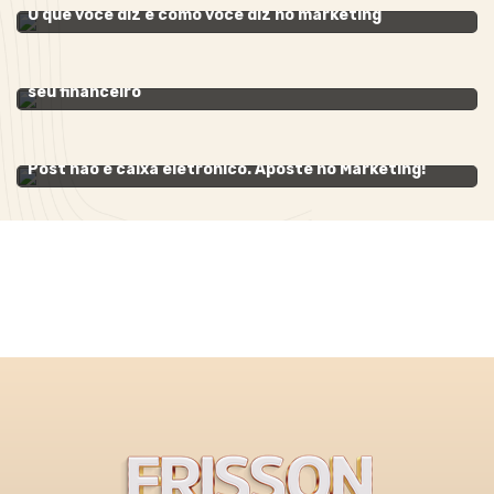
O que você diz e como você diz no marketing
MARKETING
- 01 de dezembro de 2020
Cuide do seu marketing tão bem quanto você cuida do
seu financeiro
MARKETING
- 24 de novembro de 2020
Post não é caixa eletrônico. Aposte no Marketing!