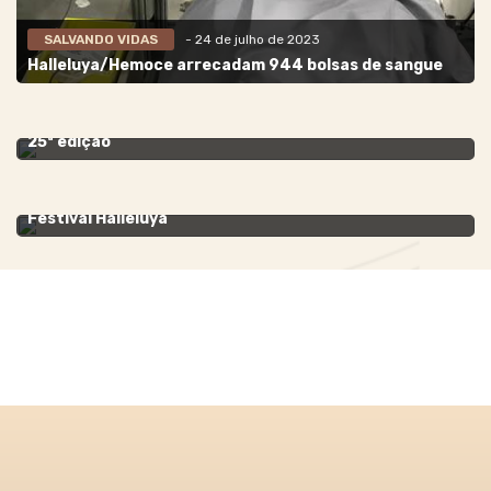
SALVANDO VIDAS
- 24 de julho de 2023
Halleluya/Hemoce arrecadam 944 bolsas de sangue
NOTÍCIAS
- 10 de maio de 2023
Festival Halleluya 2023: Prepare-se para celebrar a
25ª edição
FESTIVAL HALLELUYA
- 21 de julho de 2022
Pe. Eduardo Dougherty participa pela primeira vez do
Festival Halleluya