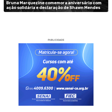
Bruna Marquezine comemora aniversário com
ação solidária e declaração de Shawn Mendes
PUBLICIDADE