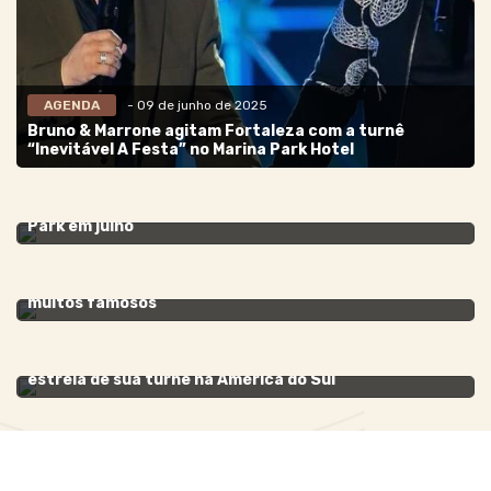
AGENDA
- 09 de junho de 2025
Bruno & Marrone agitam Fortaleza com a turnê
“Inevitável A Festa” no Marina Park Hotel
NEGÓCIOS
- 26 de junho de 2023
Sofia Valim realiza segunda edição do Bazar no Marina
Park em julho
ALL JEANS
- 16 de maio de 2023
Hiago Arraes comemora nova idade com super party e
muitos famosos
DAVID GUETTA
- 30 de dezembro de 2022
DJ David Guetta causa frisson no Marina Park com a
estreia de sua turnê na América do Sul