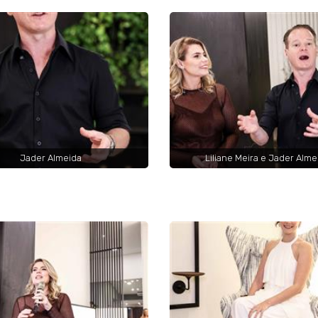
Jader Almeida
Liliane Meira e Jader Alme