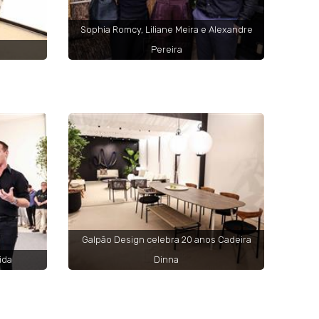
Sophia Romcy, Liliane Meira e Alexandre
Pereira
Galpão Design celebra 20 anos Cadeira
ida
Dinna