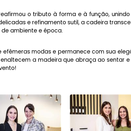
afirmou o tributo à forma e à função, unindo 
licadas e refinamento sutil, a cadeira transc
o de ambiente e época.
e efêmeras modas e permanece com sua elegâ
e enaltecem a madeira que abraça ao sentar e
vento!