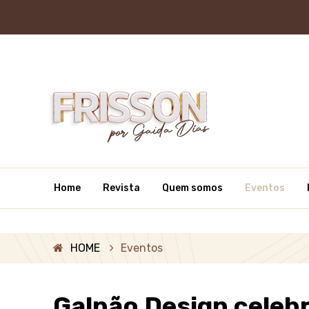
Home
Revista
Quem somos
Eventos
HOME
Eventos
Galpão Design celeb