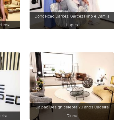
Conceição Garcez, Garcez Filho e Camila
arbosa
Lopes
Galpão Design celebra 20 anos Cadeira
eira
Dinna