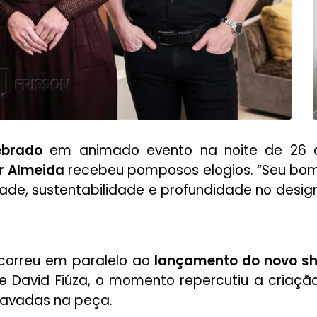
ebrado
em animado evento na noite de 26 
r Almeida
recebeu pomposos elogios. “Seu bom
e, sustentabilidade e profundidade no design”
orreu em paralelo ao
lançamento do novo s
e David Fiúza, o momento repercutiu a criaç
gravadas na peça.