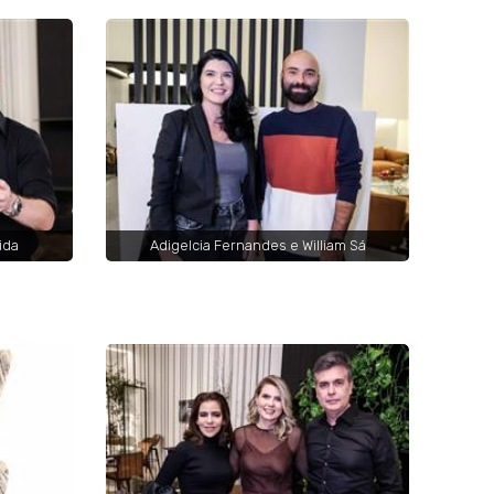
ida
Adigelcia Fernandes e William Sá