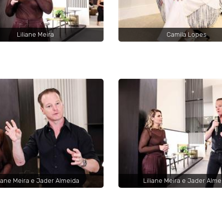
Liliane Meira
Camila Lopes
liane Meira e Jader Almeida
Liliane Meira e Jader Alme