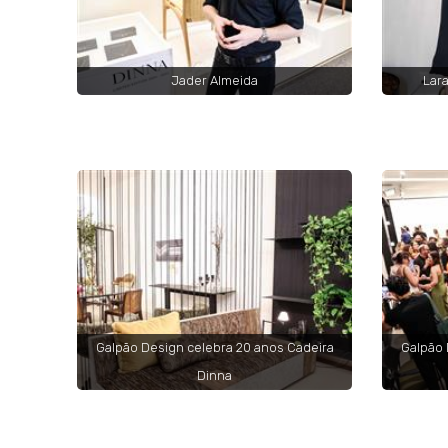
Jader Almeida
Lara
Galpão Design celebra 20 anos Cadeira
Galpão 
Dinna