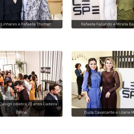
 Linhares e Rafaella Thomaz
Rafaella Facundo e Mirella B
Design celebra 20 anos Cadeira
Dinna
Duda Cavalcante e Liliane M