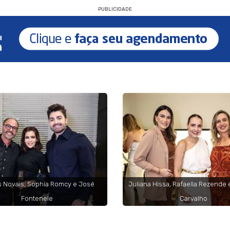
PUBLICIDADE
 Novais, Sophia Romcy e José
Juliana Hissa, Rafaella Rezende 
Fontenele
Carvalho