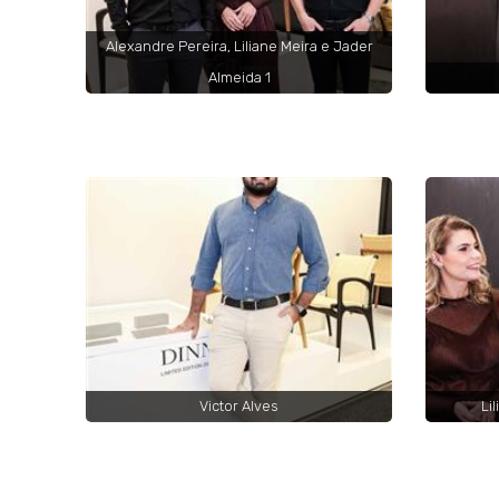
Alexandre Pereira, Liliane Meira e Jader
Almeida 1
Victor Alves
Li