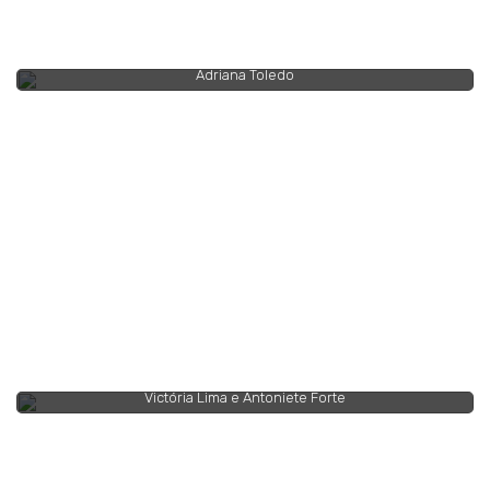
Adriana Toledo
Victória Lima e Antoniete Forte