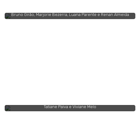
Bruno Girão, Marjorie Bezerra, Luana Parente e Renan Almeida
Tatiane Paiva e Viviane Melo