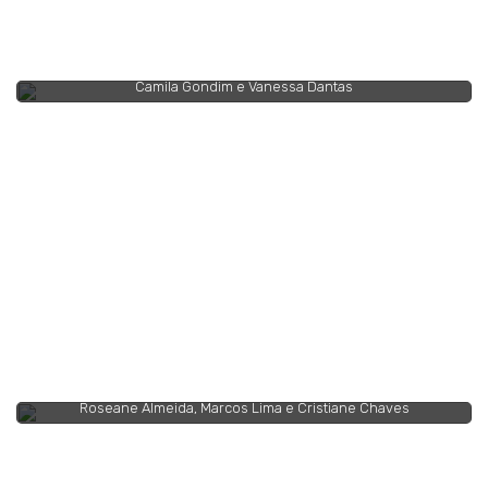
Camila Gondim e Vanessa Dantas
Roseane Almeida, Marcos Lima e Cristiane Chaves