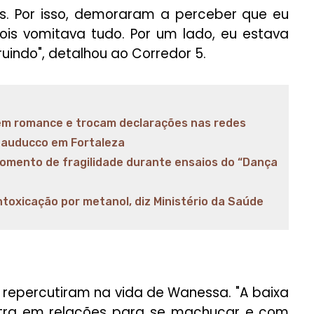
. Por isso, demoraram a perceber que eu
ois vomitava tudo. Por um lado, eu estava
ruindo", detalhou ao Corredor 5.
m romance e trocam declarações nas redes
 Bauducco em Fortaleza
mento de fragilidade durante ensaios do “Dança
ntoxicação por metanol, diz Ministério da Saúde
repercutiram na vida de Wanessa. "A baixa
ntra em relações para se machucar e com