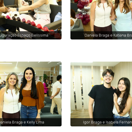
uguração Espaço Belíssima
Daniela Braga e Katiana Br
aniela Braga e Kelly Lima
Igor Braga e Isabela Ferna