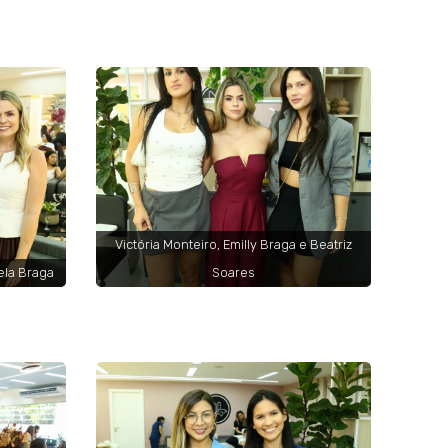
Victória Monteiro, Emilly Braga e Beatriz
iela Braga
Soares