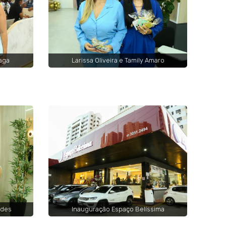
aga
Larissa Oliveira e Tamily Amaro
ndes
Inauguração Espaço Belíssima