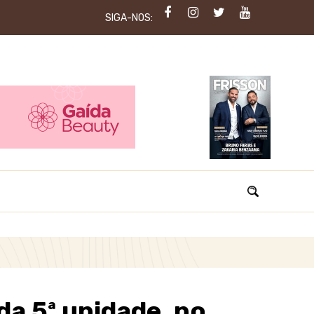
SIGA-NOS:
a 5ª unidade, no