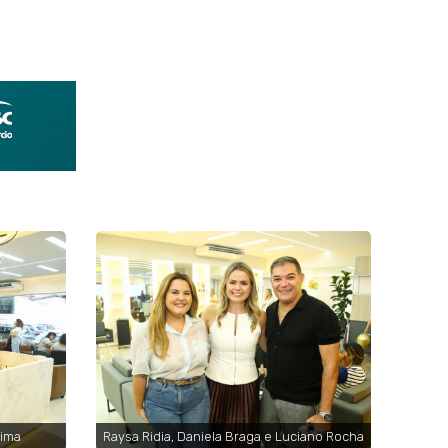
sima
Raysa Ridia, Daniela Braga e Luciano Rocha