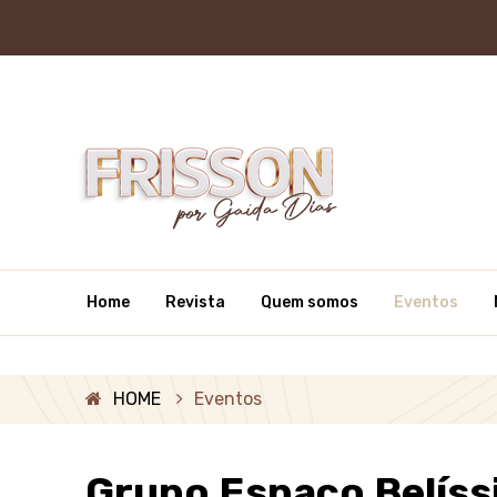
Home
Revista
Quem somos
Eventos
HOME
Eventos
Grupo Espaço Belíssi