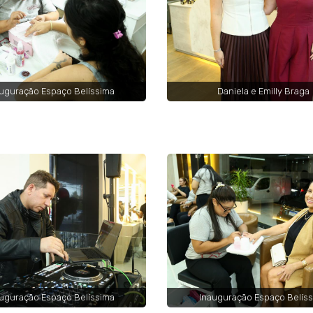
uguração Espaço Belíssima
Daniela e Emilly Braga
uguração Espaço Belíssima
Inauguração Espaço Belís