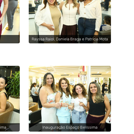
Rayssa Raiol, Daniela Braga e Patrícia Mota
sima
Inauguração Espaço Belíssima