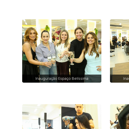
Inauguração Espaço Belíssima
Ina