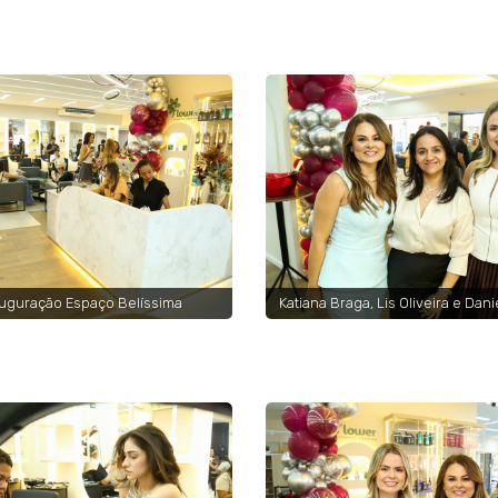
uguração Espaço Belíssima
Katiana Braga, Lis Oliveira e Dan