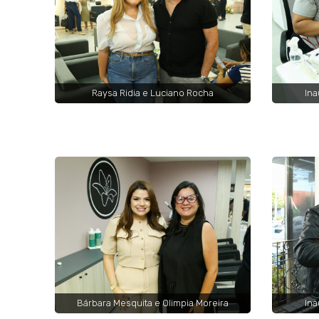
Raysa Ridia e Luciano Rocha
Ina
Bárbara Mesquita e Olimpia Moreira
Ina