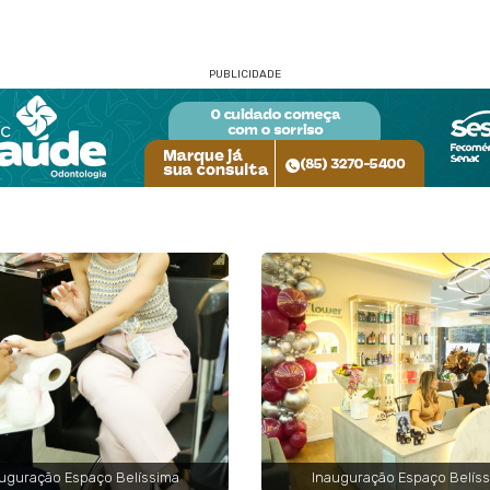
PUBLICIDADE
uguração Espaço Belíssima
Inauguração Espaço Belís