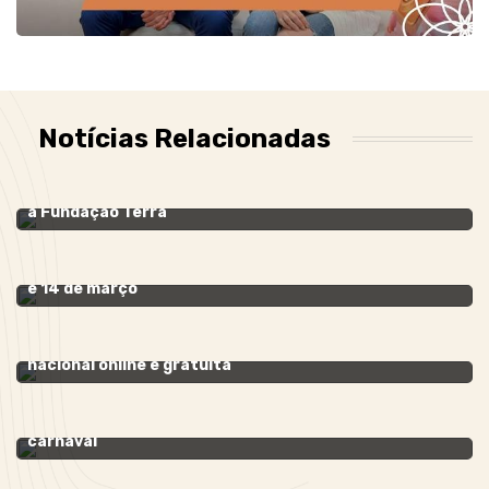
Notícias Relacionadas
BENEFICENTE
- 06 de junho de 2022
Philipe Dantas faz show beneficente em parceria com
a Fundação Terra
RETIRO ONLINE
- 07 de março de 2021
Grupo católico Amare terá retiro online nos dias 12,13
e 14 de março
SHALOM
- 10 de fevereiro de 2021
Retiro de Carnaval “Alegrai-vos” terá programação
nacional online e gratuita
SHALOM
- 01 de fevereiro de 2021
Shalom inova e lança retiro híbrido no período do
carnaval